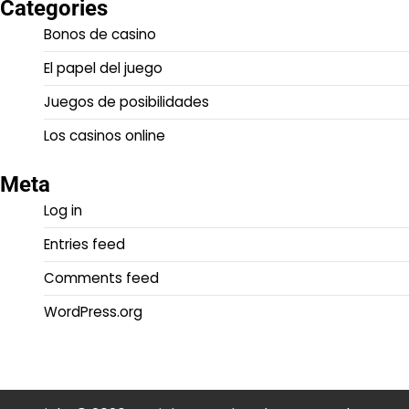
Categories
Bonos de casino
El papel del juego
Juegos de posibilidades
Los casinos online
Meta
Log in
Entries feed
Comments feed
WordPress.org