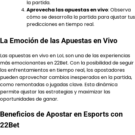
la partida.
Aprovecha las apuestas en vivo
: Observa
cómo se desarrolla la partida para ajustar tus
predicciones en tiempo real.
La Emoción de las Apuestas en Vivo
Las apuestas en vivo en LoL son una de las experiencias
más emocionantes en 22Bet. Con la posibilidad de seguir
los enfrentamientos en tiempo real, los apostadores
pueden aprovechar cambios inesperados en la partida,
como remontadas o jugadas clave. Esta dinámica
permite ajustar las estrategias y maximizar las
oportunidades de ganar.
Beneficios de Apostar en Esports con
22Bet