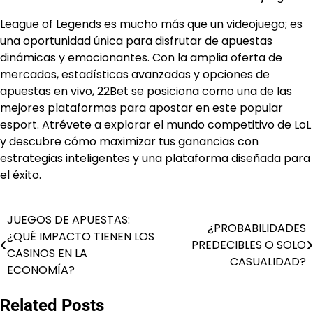
League of Legends es mucho más que un videojuego; es
una oportunidad única para disfrutar de apuestas
dinámicas y emocionantes. Con la amplia oferta de
mercados, estadísticas avanzadas y opciones de
apuestas en vivo, 22Bet se posiciona como una de las
mejores plataformas para apostar en este popular
esport. Atrévete a explorar el mundo competitivo de LoL
y descubre cómo maximizar tus ganancias con
estrategias inteligentes y una plataforma diseñada para
el éxito.
JUEGOS DE APUESTAS:
Post
¿PROBABILIDADES
¿QUÉ IMPACTO TIENEN LOS
PREDECIBLES O SOLO
navigation
CASINOS EN LA
CASUALIDAD?
ECONOMÍA?
Related Posts