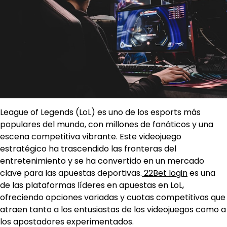
League of Legends (LoL) es uno de los esports más
populares del mundo, con millones de fanáticos y una
escena competitiva vibrante. Este videojuego
estratégico ha trascendido las fronteras del
entretenimiento y se ha convertido en un mercado
clave para las apuestas deportivas.
22Bet login
es una
de las plataformas líderes en apuestas en LoL,
ofreciendo opciones variadas y cuotas competitivas que
atraen tanto a los entusiastas de los videojuegos como a
los apostadores experimentados.