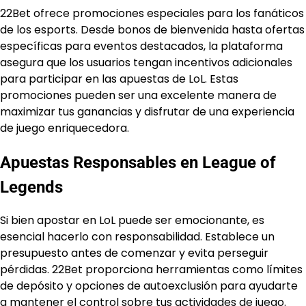
22Bet ofrece promociones especiales para los fanáticos
de los esports. Desde bonos de bienvenida hasta ofertas
específicas para eventos destacados, la plataforma
asegura que los usuarios tengan incentivos adicionales
para participar en las apuestas de LoL. Estas
promociones pueden ser una excelente manera de
maximizar tus ganancias y disfrutar de una experiencia
de juego enriquecedora.
Apuestas Responsables en League of
Legends
Si bien apostar en LoL puede ser emocionante, es
esencial hacerlo con responsabilidad. Establece un
presupuesto antes de comenzar y evita perseguir
pérdidas. 22Bet proporciona herramientas como límites
de depósito y opciones de autoexclusión para ayudarte
a mantener el control sobre tus actividades de juego.