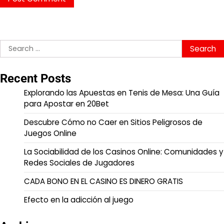
Search
for:
Recent Posts
Explorando las Apuestas en Tenis de Mesa: Una Guía
para Apostar en 20Bet
Descubre Cómo no Caer en Sitios Peligrosos de
Juegos Online
La Sociabilidad de los Casinos Online: Comunidades y
Redes Sociales de Jugadores
CADA BONO EN EL CASINO ES DINERO GRATIS
Efecto en la adicción al juego