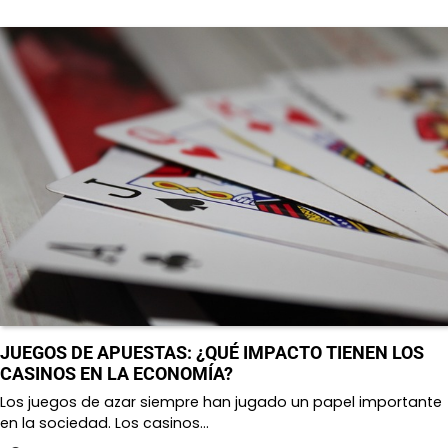
JUEGOS DE APUESTAS: ¿QUÉ IMPACTO TIENEN LOS
CASINOS EN LA ECONOMÍA?
Los juegos de azar siempre han jugado un papel importante
en la sociedad. Los casinos…