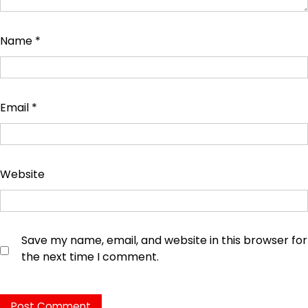
Name
*
Email
*
Website
Save my name, email, and website in this browser for
the next time I comment.