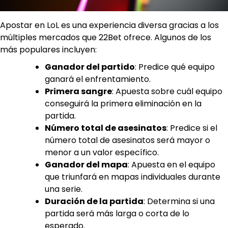
Apostar en LoL es una experiencia diversa gracias a los
múltiples mercados que 22Bet ofrece. Algunos de los
más populares incluyen:
Ganador del partido
: Predice qué equipo
ganará el enfrentamiento.
Primera sangre
: Apuesta sobre cuál equipo
conseguirá la primera eliminación en la
partida.
Número total de asesinatos
: Predice si el
número total de asesinatos será mayor o
menor a un valor específico.
Ganador del mapa
: Apuesta en el equipo
que triunfará en mapas individuales durante
una serie.
Duración de la partida
: Determina si una
partida será más larga o corta de lo
esperado.