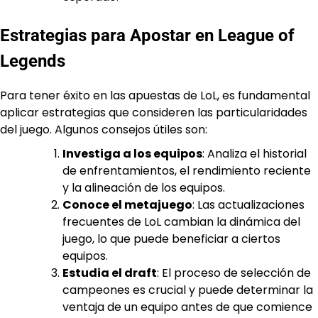
Estrategias para Apostar en League of
Legends
Para tener éxito en las apuestas de LoL, es fundamental
aplicar estrategias que consideren las particularidades
del juego. Algunos consejos útiles son:
Investiga a los equipos
: Analiza el historial
de enfrentamientos, el rendimiento reciente
y la alineación de los equipos.
Conoce el metajuego
: Las actualizaciones
frecuentes de LoL cambian la dinámica del
juego, lo que puede beneficiar a ciertos
equipos.
Estudia el draft
: El proceso de selección de
campeones es crucial y puede determinar la
ventaja de un equipo antes de que comience