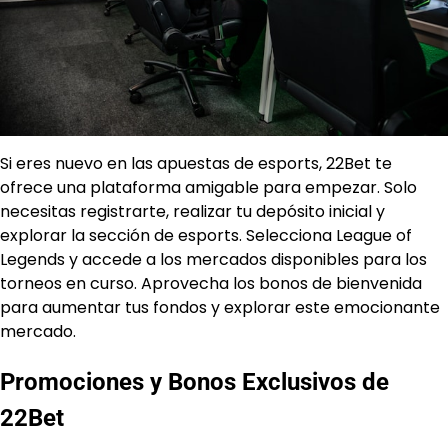
Si eres nuevo en las apuestas de esports, 22Bet te
ofrece una plataforma amigable para empezar. Solo
necesitas registrarte, realizar tu depósito inicial y
explorar la sección de esports. Selecciona League of
Legends y accede a los mercados disponibles para los
torneos en curso. Aprovecha los bonos de bienvenida
para aumentar tus fondos y explorar este emocionante
mercado.
Promociones y Bonos Exclusivos de
22Bet