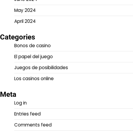
May 2024
April 2024
Categories
Bonos de casino
El papel del juego
Juegos de posibilidades
Los casinos online
Meta
Log in
Entries feed
Comments feed