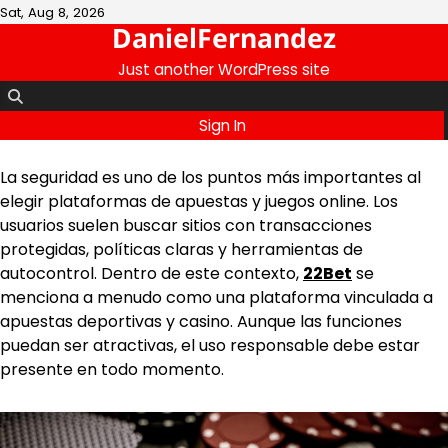
Skip
Sat, Aug 8, 2026
DanielFernandez
to
content
Just another WordPress site
Sign In
La seguridad es uno de los puntos más importantes al
elegir plataformas de apuestas y juegos online. Los
usuarios suelen buscar sitios con transacciones
protegidas, políticas claras y herramientas de
autocontrol. Dentro de este contexto,
22Bet
se
menciona a menudo como una plataforma vinculada a
apuestas deportivas y casino. Aunque las funciones
puedan ser atractivas, el uso responsable debe estar
presente en todo momento.