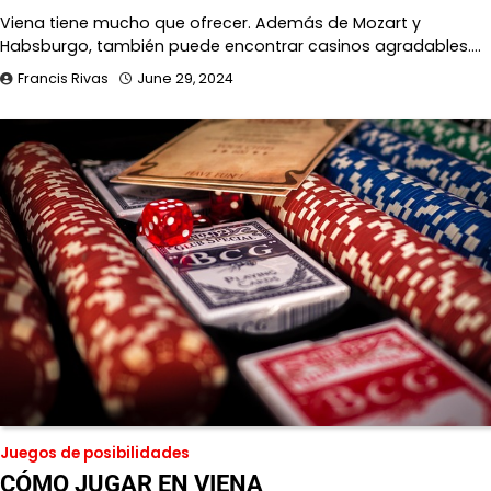
Viena tiene mucho que ofrecer. Además de Mozart y
Habsburgo, también puede encontrar casinos agradables.…
Francis Rivas
June 29, 2024
Juegos de posibilidades
CÓMO JUGAR EN VIENA