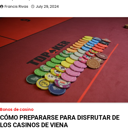
Francis Rivas
July 29, 2024
Bonos de casino
CÓMO PREPARARSE PARA DISFRUTAR DE
LOS CASINOS DE VIENA